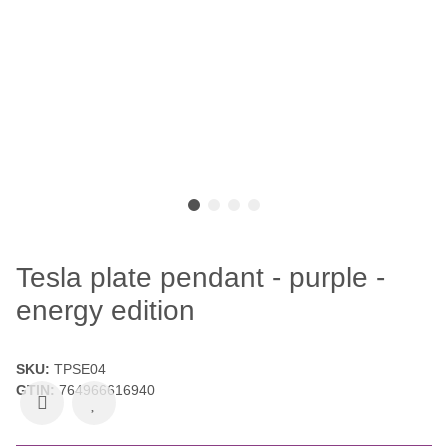
Tesla plate pendant - purple -
energy edition
SKU:
TPSE04
GTIN:
764966616940