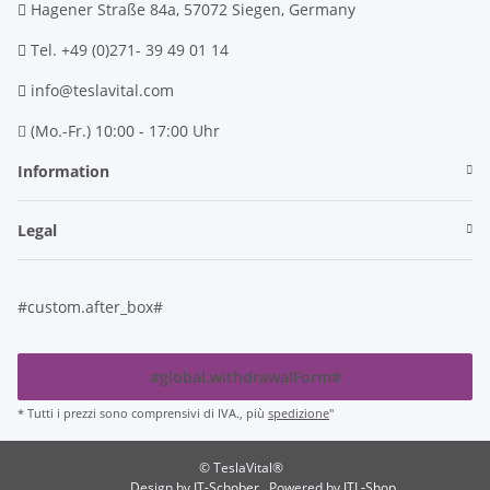
Hagener Straße 84a, 57072 Siegen, Germany
Tel. +49 (0)271- 39 49 01 14
info@teslavital.com
(Mo.-Fr.) 10:00 - 17:00 Uhr
Information
Legal
#custom.after_box#
#global.withdrawalForm#
* Tutti i prezzi sono comprensivi di IVA., più
spedizione
"
© TeslaVital®
Design by
IT-Schober
. Powered by
JTL-Shop
.