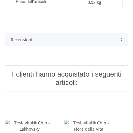
#productDetails.itemInformation#
#productDetails.itemValue#
Peso dell'articolo:
0,02
kg
Recensioni
I clienti hanno acquistato i seguenti
articoli: