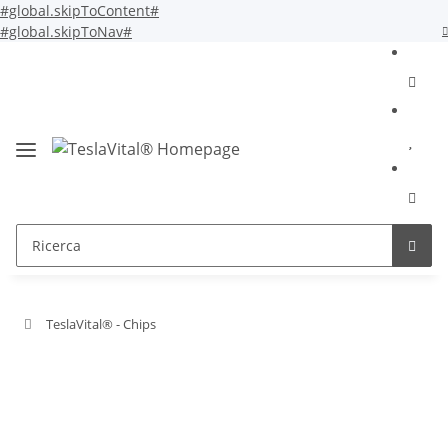
#global.skipToContent#
#global.skipToNav#
TeslaVital® - Chips